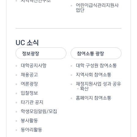
지역혁신연구소
어린이급식관리지원사
업단
UC 소식
정보광장
참여소통 광장
대학공지사항
대학 구성원 참여소통
채용공고
지역사회 참여소통
여론광장
재정지원사업 성과 공유
ㆍ확산
입찰정보
홈페이지 참여소통
타기관 공지
학생모임알림/모집
봉사활동
동아리활동