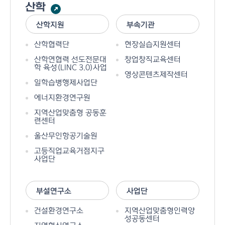
산학
산학지원
부속기관
산학협력단
현장실습지원센터
산학연협력 선도전문대
창업창직교육센터
학 육성(LINC 3.0)사업
영상콘텐츠제작센터
일학습병행제사업단
에너지환경연구원
지역산업맞춤형 공동훈
련센터
울산무인항공기술원
고등직업교육거점지구
사업단
부설연구소
사업단
건설환경연구소
지역산업맞춤형인력양
성공동센터