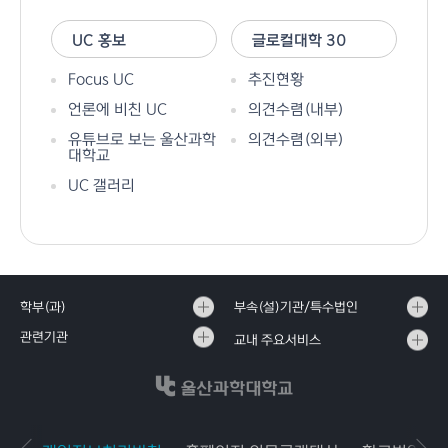
UC 홍보
글로컬대학 30
Focus UC
추진현황
언론에 비친 UC
의견수렴(내부)
유튜브로 보는 울산과학
의견수렴(외부)
대학교
UC 갤러리
학부(과)
부속(설)기관/특수법인
관련기관
교내 주요서비스