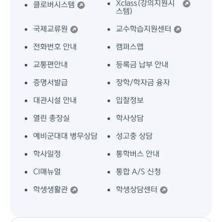
Xclass(강의지원시
클로버시스템
스템)
국제교류원
교수학습지원센터
전화번호 안내
캠퍼스맵
교통편안내
등록금 납부 안내
증명서발급
장학/학자금 융자
대관시설 안내
입찰정보
열린 총장실
학사상담
예비군대대 병무상담
성고충 상담
학사일정
통학버스 안내
CI매뉴얼
통합 A/S 신청
학생생활관
학생상담센터